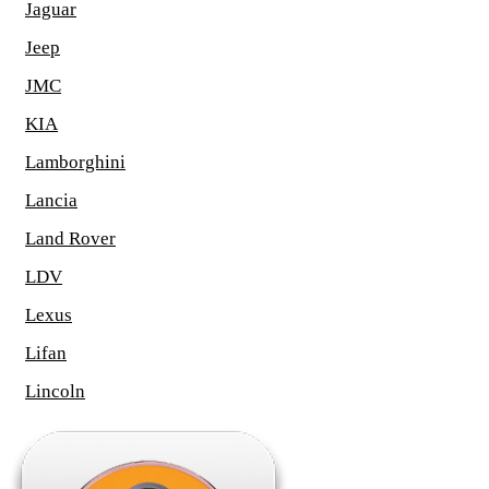
Jaguar
Jeep
JMC
KIA
Lamborghini
Lancia
Land Rover
LDV
Lexus
Lifan
Lincoln