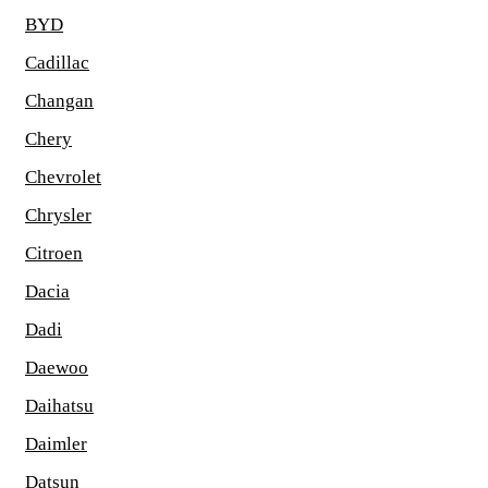
BYD
Cadillac
Changan
Chery
Chevrolet
Chrysler
Citroen
Dacia
Dadi
Daewoo
Daihatsu
Daimler
Datsun