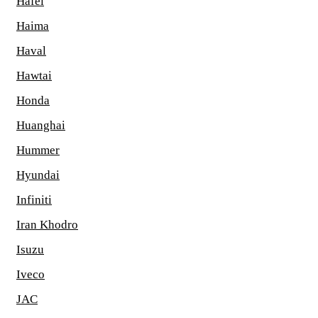
Hafei
Haima
Haval
Hawtai
Honda
Huanghai
Hummer
Hyundai
Infiniti
Iran Khodro
Isuzu
Iveco
JAC