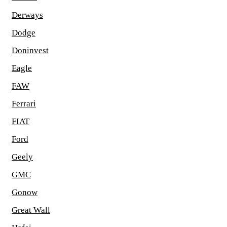
Derways
Dodge
Doninvest
Eagle
FAW
Ferrari
FIAT
Ford
Geely
GMC
Gonow
Great Wall