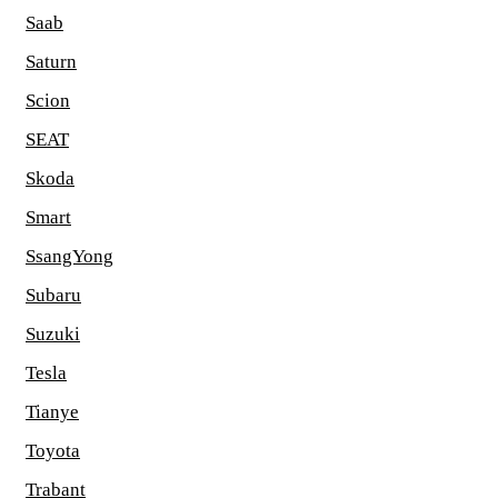
Saab
Saturn
Scion
SEAT
Skoda
Smart
SsangYong
Subaru
Suzuki
Tesla
Tianye
Toyota
Trabant