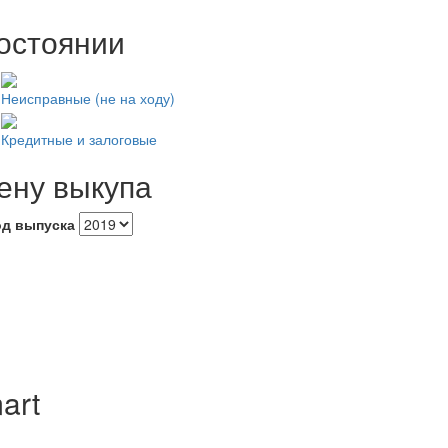
остоянии
Неисправные (не на ходу)
Кредитные и залоговые
ену выкупа
од выпуска
art