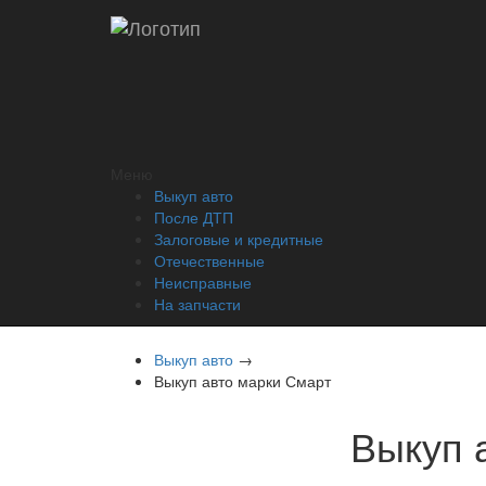
Меню
Выкуп авто
После ДТП
Залоговые и кредитные
Отечественные
Неисправные
На запчасти
Выкуп авто
→
Выкуп авто марки Смарт
Выкуп 